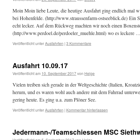
Moin Moin liebe Leute, die heutige Ausfahrt ging endlich mal w
bei Hohenfelde. (http://www.straussenfarm-ostseeblick.de) Ein S
echt lecker. Auf dem Rückweg machten wir noch einen Boxenst
(http://www.perdoel.de/perdoeler_muehle.html) wo es leckere 
Veröffentlicht unter
Ausfahrten
|
3 Kommentare
Ausfahrt 10.09.17
Veröffentlicht am
10. September 2017
von
Helge
Vielen treiben sich gerade in der Weltgeschichte (Italien, Kroat
herum, und es waren wohl auch andere mit dem Fahrrad unterweg
gering heute. Es ging u.a. zum Plöner See.
Veröffentlicht unter
Ausfahrten
|
Kommentar hinterlassen
Jedermann-/Teamschiessen MSC Sieth
Veröffentlicht am
5. September 2017
von
Helge