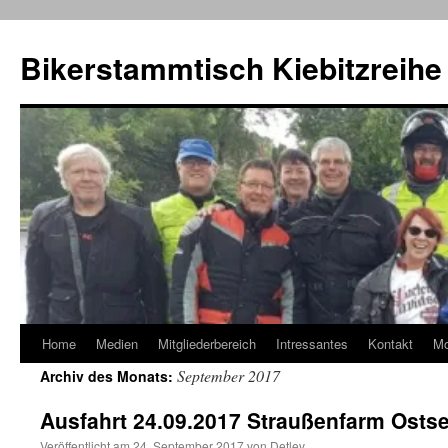
Zum
Inhalt
Bikerstammtisch Kiebitzreihe
springen
Home
Medien
Mitgliederbereich
Intressantes
Kontakt
M
September 2017
Archiv des Monats:
Ausfahrt 24.09.2017 Straußenfarm Osts
Veröffentlicht am
24. September 2017
von
Detlev