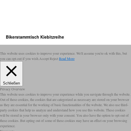
Bikerstammtisch Kiebitzreihe
This website uses cookies to improve your experience. We'll assume you're ok with this, but
you can opt-out if you wish.
Accept
Reject
Read More
Schließen
Privacy Overview
This website uses cookies to improve your experience while you navigate through the website.
Out of these cookies, the cookies that are categorized as necessary are stored on your browser
as they are essential for the working of basic functionalities of the website. We also use third-
party cookies that help us analyze and understand how you use this website. These cookies
will be stored in your browser only with your consent. You also have the option to opt-out of
these cookies. But opting out of some of these cookies may have an effect on your browsing
experience.