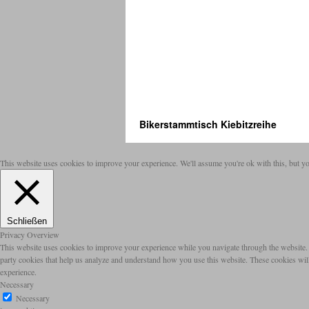
Bikerstammtisch Kiebitzreihe
This website uses cookies to improve your experience. We'll assume you're ok with this, but yo
Schließen
Privacy Overview
This website uses cookies to improve your experience while you navigate through the website. Ou
party cookies that help us analyze and understand how you use this website. These cookies wil
experience.
Necessary
Necessary