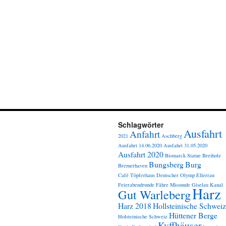
Schlagwörter
Ausfahrt
Anfahrt
2021
Aschberg
Ausfahrt 14.06.2020
Ausfahrt 31.05.2020
Ausfahrt 2020
Bismarck Statue
Breiholz
Bungsberg
Burg
Bremerhaven
Café Töpferhaus
Deutscher Olymp
Ellerrau
Feierabendrunde
Fähre Missunde
Giselau Kanal
Harz
Gut Warleberg
Harz 2018
Hollsteinische Schweiz
Hüttener Berge
Holsteinische Schweiz
Kyffhäuser