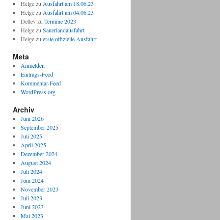
Helge
zu
Ausfahrt am 18.06.23
Helge
zu
Ausfahrt am 04.06.23
Detlev
zu
Termine 2023
Helge
zu
Sauerlandausfahrt
Helge
zu
erste offizielle Ausfahrt
Meta
Anmelden
Eintrags-Feed
Kommentar-Feed
WordPress.org
Archiv
Juni 2026
September 2025
Juli 2025
April 2025
Dezember 2024
August 2024
Juli 2024
Juni 2024
November 2023
Juli 2023
Juni 2023
Mai 2023