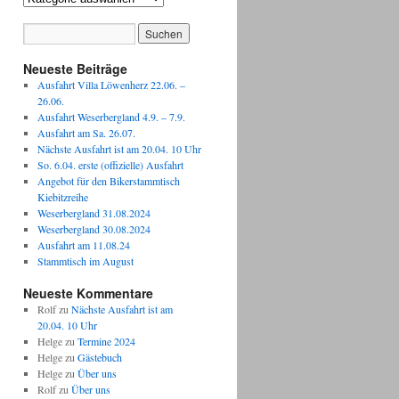
Neueste Beiträge
Ausfahrt Villa Löwenherz 22.06. –
26.06.
Ausfahrt Weserbergland 4.9. – 7.9.
Ausfahrt am Sa. 26.07.
Nächste Ausfahrt ist am 20.04. 10 Uhr
So. 6.04. erste (offizielle) Ausfahrt
Angebot für den Bikerstammtisch
Kiebitzreihe
Weserbergland 31.08.2024
Weserbergland 30.08.2024
Ausfahrt am 11.08.24
Stammtisch im August
Neueste Kommentare
Rolf
zu
Nächste Ausfahrt ist am
20.04. 10 Uhr
Helge
zu
Termine 2024
Helge
zu
Gästebuch
Helge
zu
Über uns
Rolf
zu
Über uns