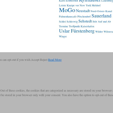
Karls Erdbeerhof
Lauenburg
Letzte Kneipe vor New York
Meldorf
MoGo
Neustadt
Nord-Ostsee-Kanal
Sauerland
Palmenhauscafe
Pöschendorf
Sehstedt
Schlei
Schleswig
Stör Auf und Ab
Termine
Treffpunkt Kaiserhafen
Uslar Fürstenberg
Wilder
Wilster
Wingst
u can opt-out if you wish.
Accept
Reject
Read More
t of these cookies, the cookies that are categorized as necessary are stored on your browser as 
l be stored in your browser only with your consent. You also have the option to opt-out of the