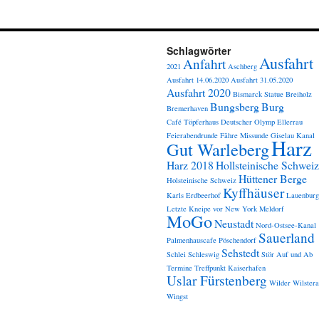
Schlagwörter
Ausfahrt
Anfahrt
2021
Aschberg
Ausfahrt 14.06.2020
Ausfahrt 31.05.2020
Ausfahrt 2020
Bismarck Statue
Breiholz
Bungsberg
Burg
Bremerhaven
Café Töpferhaus
Deutscher Olymp
Ellerrau
Feierabendrunde
Fähre Missunde
Giselau Kanal
Harz
Gut Warleberg
Harz 2018
Hollsteinische Schweiz
Hüttener Berge
Holsteinische Schweiz
Kyffhäuser
Karls Erdbeerhof
Lauenburg
Letzte Kneipe vor New York
Meldorf
MoGo
Neustadt
Nord-Ostsee-Kanal
Sauerland
Palmenhauscafe
Pöschendorf
Sehstedt
Schlei
Schleswig
Stör Auf und Ab
Termine
Treffpunkt Kaiserhafen
Uslar Fürstenberg
Wilder
Wilster
Wingst