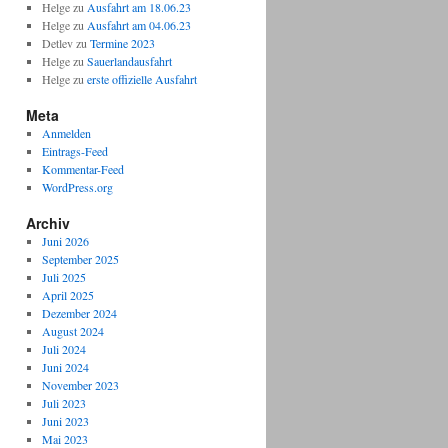
Helge
zu
Ausfahrt am 18.06.23
Helge
zu
Ausfahrt am 04.06.23
Detlev
zu
Termine 2023
Helge
zu
Sauerlandausfahrt
Helge
zu
erste offizielle Ausfahrt
Meta
Anmelden
Eintrags-Feed
Kommentar-Feed
WordPress.org
Archiv
Juni 2026
September 2025
Juli 2025
April 2025
Dezember 2024
August 2024
Juli 2024
Juni 2024
November 2023
Juli 2023
Juni 2023
Mai 2023