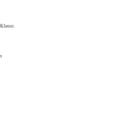
 Klause.
n