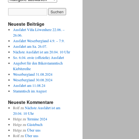
Neueste Beiträge
Ausfahrt Villa Löwenherz 22.06. –
26.06.
Ausfahrt Weserbergland 4.9. – 7.9.
Ausfahrt am Sa. 26.07.
Nächste Ausfahrt ist am 20.04. 10 Uhr
So. 6.04. erste (offizielle) Ausfahrt
Angebot für den Bikerstammtisch
Kiebitzreihe
Weserbergland 31.08.2024
Weserbergland 30.08.2024
Ausfahrt am 11.08.24
Stammtisch im August
Neueste Kommentare
Rolf
zu
Nächste Ausfahrt ist am
20.04. 10 Uhr
Helge
zu
Termine 2024
Helge
zu
Gästebuch
Helge
zu
Über uns
Rolf
zu
Über uns